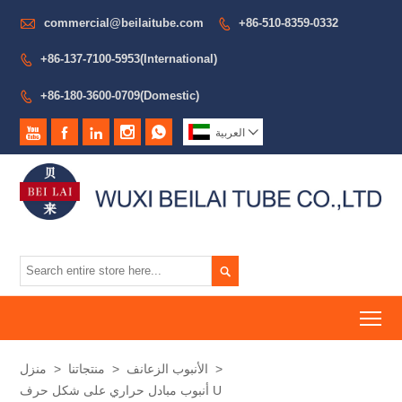

commercial@beilaitube.com
+86-510-8359-0332

+86-137-7100-5953(International)

+86-180-3600-0709(Domestic)







العربية

To
>
الأنبوب الزعانف
>
منتجاتنا
>
منزل
أنبوب مبادل حراري على شكل حرف U