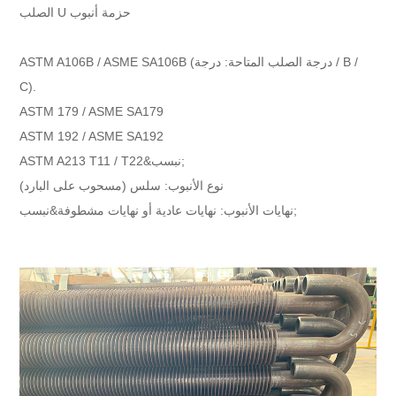
بادل حراري أنبوبي ، أنبوب مبادل حراري
تسليط الضوء:
الصلب U حزمة أنبوب
ASTM A106B / ASME SA106B (درجة الصلب المتاحة: درجة / B /
C).
ASTM 179 / ASME SA179
ASTM 192 / ASME SA192
ASTM A213 T11 / T22&نبسب;
نوع الأنبوب: سلس (مسحوب على البارد)
نهايات الأنبوب: نهايات عادية أو نهايات مشطوفة&نبسب;