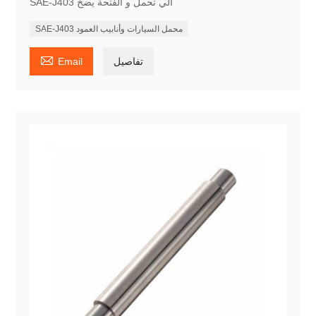
SAE-J403 آلي تحمل و الفتحة يضخ
SAE-J403 محمل السيارات وأنابيب العمود

تفاصيل
Email