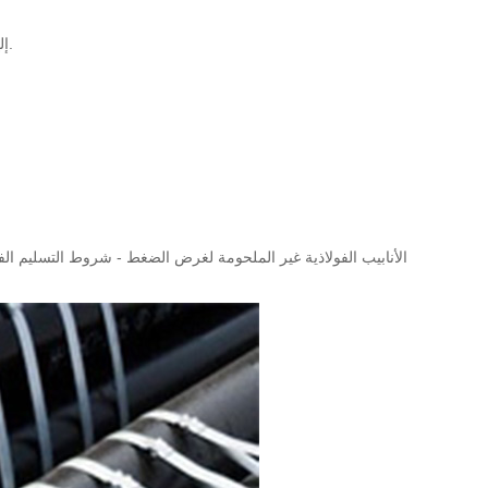
EN102216-2 P195GH ، P235GH ، P265GH ، 16Mo3 ، 10CrMo5-5 ، 13CrMo4-5 إلخ.