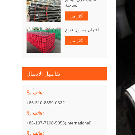
الساخنة
أكثر من
اقتران معزول فراغ
أكثر من
تفاصيل الاتصال

هاتف :
+86-510-8359-0332

هاتف :
+86-137-7100-5953(International)

هاتف :