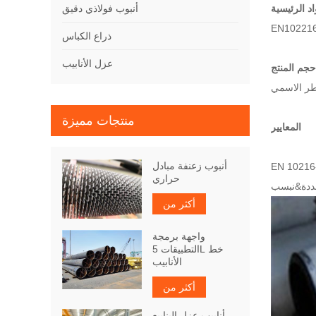
اد الرئيسية
أنبوب فولاذي دقيق
ذراع الكباس
عزل الأنابيب
حجم المنتج
منتجات مميزة
المعايير
أنبوب زعنفة مبادل
 غير الملحومة لغرض الضغط - شروط التسليم الفنية - الجزء 2: الأنابيب الفولاذية الخالية من السبائك والسبائك بخصائص درجة
حراري
أكثر من
واجهة برمجة
التطبيقات 5L خط
الأنابيب
أكثر من
أنابيب عزل الينابيع