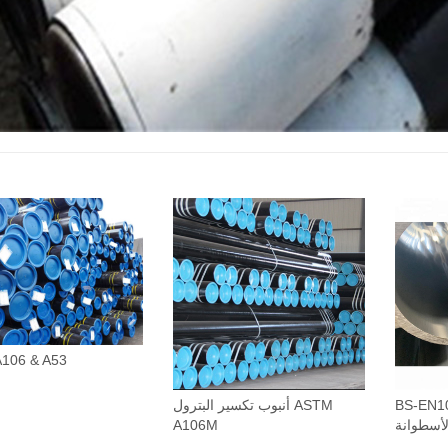
106 & A53
BS- أنبوب
أنبوب تكسير البترول ASTM
لأسطوانة
A106M