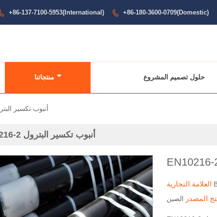
+86-137-7100-5953(International)
+86-180-3600-0709(Domestic)


حلول تصميم المشروع
منتجاتنا
EN10216-2 أنبوب تكسير الب
EN10216-2 أنبوب تكسير البترول
العلامة التجارية
تج المصدر
الصين