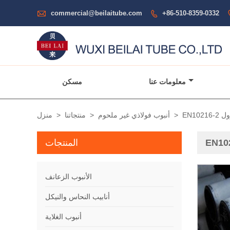

commercial@beilaitube.com
+86-510-8359-0332

معلومات عنا
مسكن
ترول
>
أنبوب فولاذي غير ملحوم
>
منتجاتنا
>
منزل
المنتجات
الأنبوب الزعانف
أنابيب النحاس والنيكل
أنبوب الغلاية