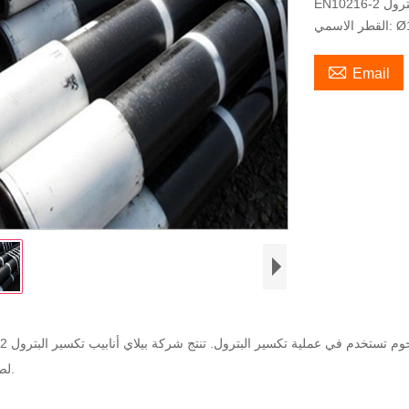
لبترول

Email
لحوم
تستخدم في عملية تكسير البترول. تنتج شركة بيلاي أنابيب تكسير البترول EN10216-2 عالية الجودة
لصناعة النفط.