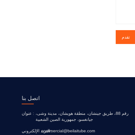
تقدم
اتصل بنا
رقم 88، ​​طريق جينشان، منطقة هويشان، مدينة وشى،
عنوان :
جيانغسو، جمهورية الصين الشعبية
البريد الإلكتروني :
commercial@beilaitube.com