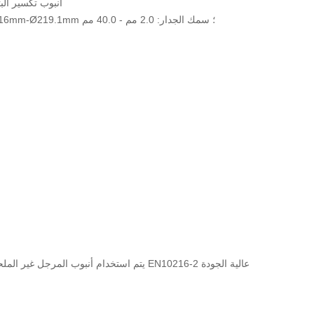
EN10216-2 أنبوب تكسير ا
القطر الاسمي: Ø16mm-Ø219.1mm ؛ سمك الجدار: 2.0 مم - 40.0 مم
EN10216-2 يتم استخدام أنبوب المرجل غير الم