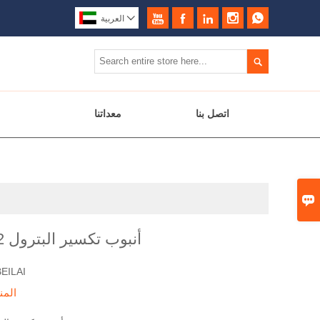






العربية

اتصل بنا
معداتنا

EN10216-2 أنبوب تكسير البترول
BEILAI
المن