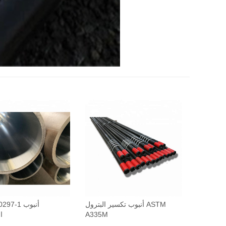
أنبوب تكسير البترول ASTM
EN10297-1
A335M
ا