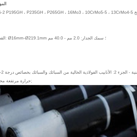
المو
القطر الاسمي: Ø16mm-Ø219.1mm ؛ سمك الجدار: 2.0 مم - 40.0 مم
EN 10216-2 الأنابيب الفولاذية
حرارة مرتفعة محددة&نبسب;