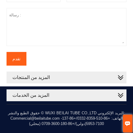
تقدم
المزيد من المنتجات
المزيد من الخدمات
حقوق الطبع والنشر © WUXI BEILAI TUBE CO.,LTD البريد الإلكتروني:
Commercial@beilaitube.com الهاتف: +86-510-8359-0332/+86-137-

7100-5953(دولي)/+86-180-3600-0709 (محلي)