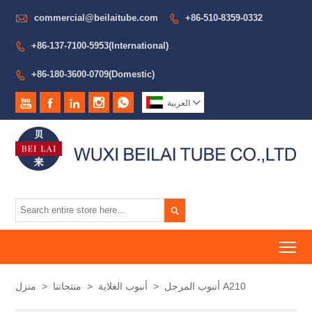

commercial@beilaitube.com
+86-510-8359-0332

+86-137-7100-5953(International)

+86-180-3600-0709(Domestic)







العربية

To
أنبوب المرجل A210
>
أنبوب الغلاية
>
منتجاتنا
>
منزل