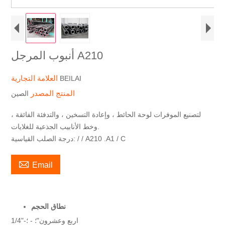
أنبوب المرجل A210
العلامة التجارية
BEILAI
المنتج المصدر
الصين
لتصنيع الموفرات لوحة الحائط ، وإعادة التسخين ، والتدفئة الفائقة ،
وخط الأنابيب الجذعية للغلايات.
درجة الصلب القياسية: / / A210 .A1 / C

Email
نطاق الحجم
1/4"-اربع وعشرون"؛ - ؛